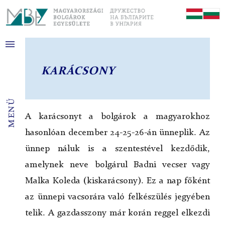
menu
Hírek
Kapcsolat
KARÁCSONY
MBE
Története
menü
Bolgárok Magyarországon
A karácsonyt a bolgárok a magyarokhoz
Bolgárkertészek
hasonlóan december 24-25-26-án ünneplik. Az
Iskola
ünnep náluk is a szentestével kezdődik,
Templom
amelynek neve bolgárul Badni vecser vagy
Étterem
Malka Koleda (kiskarácsony). Ez a nap főként
az ünnepi vacsorára való felkészülés jegyében
Bolgár Művelődési Ház
Története
telik. A gazdasszony már korán reggel elkezdi