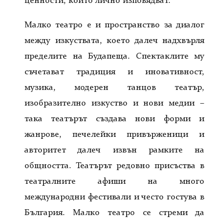
Зали под наем
ценности, които лично изповядват.
Обновяване
Малко театро е и пространство за диалог
БКП ООД
между изкуствата, което далеч надхвърля
Дейности
пределите на Будапеща. Спектаклите му
Празници, събития
съчетават традиция и иновативност,
Танцови състави
музика, модерен танцов театър,
Театър
изобразително изкуство и нови медии –
Пенсионерски клуб
така теа­търът създава нови форми и
Архив
жанрове, печелейки привърженици и
Български празници
авторитет далеч извън рамки­те на
Снимки
общността. Театърът редовно присъства в
Документи
театралните афиши на много
международни фестивали и често гостува в
България. Малко те­атро се стреми да