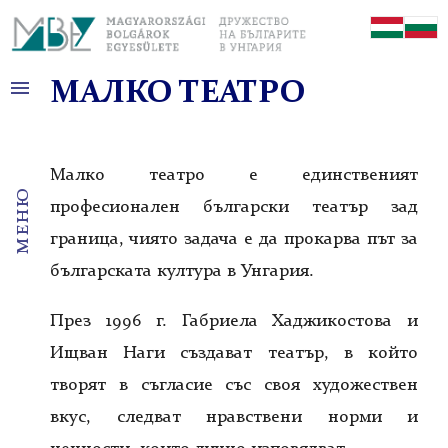
menu
МАЛКО ТЕАТРО
Новини
За контакт
Малко театро е единственият
ДБУ
меню
История
професионален български театър зад
Българи в Унгария
граница, чиято задача е да прокарва път за
Български градинари
българската култура в Унгария.
Училище
Църква
През 1996 г. Габриела Хаджикостова и
Ресторант
Ищван Наги създават театър, в който
творят в съгласие със своя художествен
Български културен дом
вкус, следват нравствени норми и
История