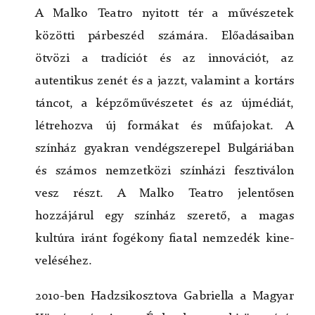
Terembérlés
A Malko Teatro nyitott tér a művészetek
Felújítás
közötti pár­beszéd számára. Előadásaiban
BMKN KFT
ötvözi a tradíciót és az innovációt, az
Tevékenységek
autentikus zenét és a jazzt, vala­mint a kortárs
Ünnepek, rendezvények
táncot, a képzőművészetet és az újmé­diát,
Táncegyüttesek
létrehozva új formákat és műfajokat. A
Színház
színház gyakran vendégszerepel Bulgáriában
Nyugdíjas klub
és számos nemzetközi színházi fesztiválon
Archívum
vesz részt. A Malko Teatro jelentősen
Bolgár ünnepek
hozzájárul egy színház szerető, a magas
Fotók
kultúra iránt fogékony fiatal nemzedék kine­
Dokumentumok
veléséhez.
2010-ben Hadzsikosztova Gabriella a Magyar