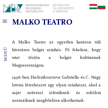
menu
MALKO TEATRO
Hírek
Kapcsolat
A Malko Teatro az egyetlen határon túli
MBE
Története
menü
hivatásos bolgár színház. Fő feladata, hogy
Bolgárok Magyarországon
utat törjön a bolgár kultúrának
Bolgárkertészek
Magyarországon.
Iskola
Templom
1996-ban Hadzsikosztova Gabriella és C. Nagy
Étterem
István létrehozott egy olyan színházat, ahol a
saját művé­szi ízlésüknek és erkölcsi
Bolgár Művelődési Ház
normáiknak megfelelően alkothatnak.
Története